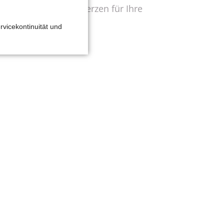
 Betroffenen - von Herzen für Ihre
rvicekontinuität und