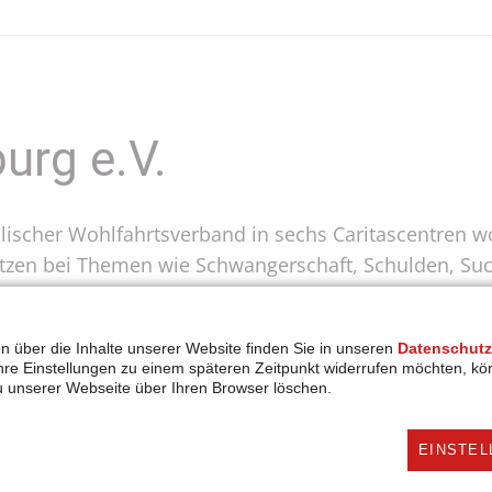
urg e.V.
holischer Wohlfahrtsverband in sechs Caritascentren
ützen bei Themen wie Schwangerschaft, Schulden, Suc
 Pflege. Wir begleiten Menschen ein Leben lang, getr
stenliebe. Wir stehen Menschen engagiert und beraten
en über die Inhalte unserer Website finden Sie in unseren
Datenschutz
t. Nur mit Hilfe von Spenden können wir existenziell 
Ihre Einstellungen zu einem späteren Zeitpunkt widerrufen möchten, kö
rialausgaben, aufrechterhalten. Die Nachfrage nach 
u unserer Webseite über Ihren Browser löschen.
offen sind die Schwächsten: Kinder. Aber auch Alleine
Viele Familien müssen trotz Arbeit aufstocken. Viel
EINSTEL
t finden wir uns nicht ab - wir sorgen für Solidarit