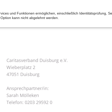
t wir helfen können! Wir danken - auch im Namen aller
rvices und Funktionen ermöglichen, einschließlich Identitätsprüfung, Se
e Option kann nicht abgelehnt werden.
Caritasverband Duisburg e.V.
Wieberplatz 2
47051 Duisburg
Ansprechpartner/in:
Sarah Mölleken
Telefon: 0203 29592 0