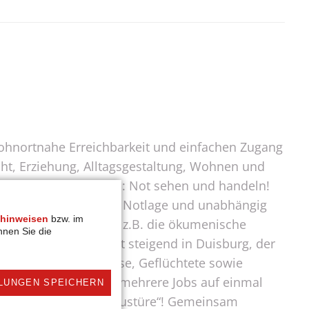
 wohnortnahe Erreichbarkeit und einfachen Zugang
ht, Erziehung, Alltagsgestaltung, Wohnen und
agen von dem Gedanken: Not sehen und handeln!
d zur Seite - in jeder Notlage und unabhängig
hinweisen
bzw. im
wichtige Angebote, wie z.B. die ökumenische
nnen Sie die
diesen Angeboten ist steigend in Duisburg, der
rziehende, Arbeitslose, Geflüchtete sowie
e Bürger*innen haben mehrere Jobs auf einmal
LUNGEN SPEICHERN
ät „vor der eigenen Haustüre“! Gemeinsam