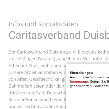
Infos und Kontaktdaten
Caritasverband Duisb
Der Caritasverband Duisburg e.V. bietet als kat
zu vielfältigen Beratungsangeboten. Wir unterst
Hilfen im Alter, ambulante und (teil)stationäre
Unsere Arbeit verstehen wir als Dienst der Näch
Einstellungen
Ausführliche Information
von Alter, Geschlecht, Religion oder Nationalitä
Impressum
. Sofern Sie 
Bahnhofsmission oder den Betrieb von Schulmate
gespeicherten Cookies z
drittärmsten Stadt Deutschlands. Besonders betr
Rentner*innen sind besonders armutsgefährdet. 
und es reicht trotzdem kaum zum Überleben. Dami