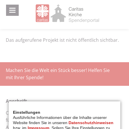
Das aufgerufene Projekt ist nicht öffentlich sichtbar.
Machen Sie die Welt ein Stück besser! Helfen Sie
mit Ihrer Spende!
Anschrift
Caritasverband
Einstellungen
Ausführliche Informationen über die Inhalte unserer
für die Diözese Augsburg e.V.
Website finden Sie in unseren
Datenschutzhinweisen
Auf dem Kreuz 41
bzw. im
Impressum
. Sofern Sie Ihre Einstellungen zu