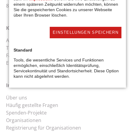
einem späteren Zeitpunkt widerrufen möchten, können
86152 Augsburg
Sie die gespeicherten Cookies zu unserer Webseite
über Ihren Browser löschen.
Kontakt
EINSTELLUNGEN SPEICHERN
Ansprechpartner: Bernhard Gattner
Tel.:
+49 (0) 821 3156-219
Standard
Fax: +49 (0) 821 3156-320
Tools, die wesentliche Services und Funktionen
E-Mail:
spendenportal@caritas-augsburg.de
ermöglichen, einschließlich Identitätsprüfung,
Servicekontinuität und Standortsicherheit. Diese Option
kann nicht abgelehnt werden.
Infos
Über uns
Häufig gestellte Fragen
Spenden-Projekte
Organisationen
Registrierung für Organisationen