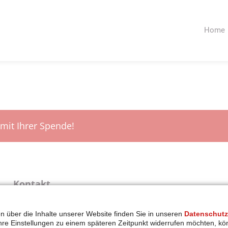
Home
 mit Ihrer Spende!
Kontakt
Ansprechpartner: Bernhard Gattner
en über die Inhalte unserer Website finden Sie in unseren
Datenschutz
Tel.:
+49 (0) 821 3156-219
Ihre Einstellungen zu einem späteren Zeitpunkt widerrufen möchten, kö