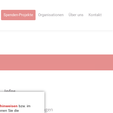
Nav
Spenden-Projekte
Organisationen
Über uns
Kontakt
übe
Infos
Über uns
hinweisen
bzw. im
Häufig gestellte Fragen
nnen Sie die