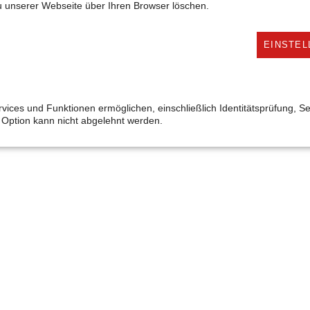
u unserer Webseite über Ihren Browser löschen.
Fax: +49 (0) 821 3156-320
E-Mail:
spendenportal@caritas-augsburg.de
EINSTEL
rvices und Funktionen ermöglichen, einschließlich Identitätsprüfung, Se
e Option kann nicht abgelehnt werden.
hutzhinweise