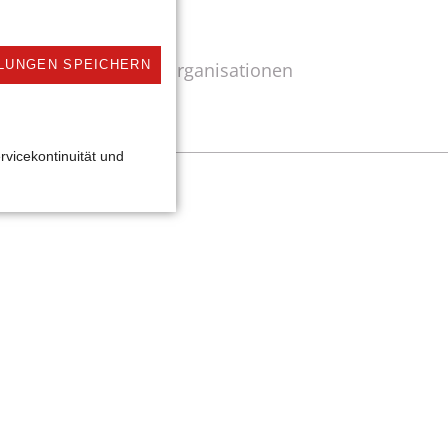
Spenden-Projekte
Organisationen
LUNGEN SPEICHERN
Registrierung für Organisationen
rvicekontinuität und