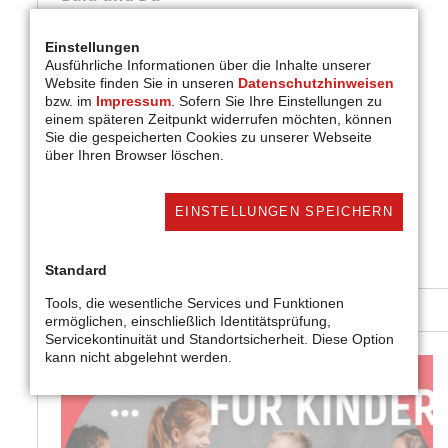
Das Mentorenprogramm Balu und Du stärkt
Grundschulkinder durch verlässliche
Einstellungen
Ausführliche Informationen über die Inhalte unserer
Freundschaften mit jungen Erwachsenen.
Website finden Sie in unseren
Datenschutzhinweisen
bzw. im
Impressum
. Sofern Sie Ihre Einstellungen zu
einem späteren Zeitpunkt widerrufen möchten, können
Sie die gespeicherten Cookies zu unserer Webseite
über Ihren Browser löschen.
EINSTELLUNGEN SPEICHERN
weiter
Standard
Tools, die wesentliche Services und Funktionen
ermöglichen, einschließlich Identitätsprüfung,
Servicekontinuität und Standortsicherheit. Diese Option
kann nicht abgelehnt werden.